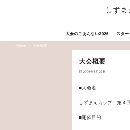
しずま
大会のごあんない2026
スター
コ
Home
大会概要
ン
大会概要
テ
ン
2026年5月27日
ツ
へ
■大会名
移
動
しずまえカップ 第４回
■開催目的